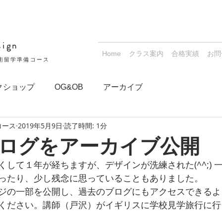
sign
Home
クラス案内
合格実績
お問
術留学準備コース
クショップ
OG&OB
アーカイブ
コース
2019年5月9日
読了時間: 1分
ログをアーカイブ公開
して１年が経ちますが、デザインが洗練された(^^;) 
ったり、少し残念に思っていることもありました。
ジの一部を公開し、過去のブログにもアクセスできるよ
ください。講師（戸沢）がイギリスに学校見学旅行に行