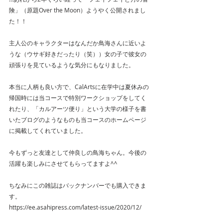
険」（原題Over the Moon）ようやく公開されまし
た！！
主人公のキャラクターはなんだか鳥海さんに近いよ
うな（ウサギ好きだったり（笑））女の子で彼女の
頑張りを見ているような気分にもなりました。
本当に人柄も良い方で、CalArtsに在学中は夏休みの
帰国時には当コースで特別ワークショップをしてく
れたり、「カルアーツ便り」という大学の様子を書
いたブログのようなものも当コースのホームページ
に掲載してくれていました。
今もずっと友達として仲良しの鳥海ちゃん。今後の
活躍も楽しみにさせてもらってますよ^^
ちなみにこの雑誌はバックナンバーでも購入できま
す。
https://ee.asahipress.com/latest-issue/2020/12/