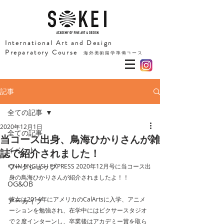
International Art and Design
Preparatory Course
海外美術留学準備コース
記事
全ての記事
2020年12月1日
全ての記事
当コース出身、鳥海ひかりさんが雑
イベント
誌で紹介されました！
ワークショップ
CNN ENGLISH EXPRESS 2020年12月号に当コース出
身の鳥海ひかりさんが紹介されましたよ！！
OG&OB
彼女は2014年にアメリカのCalArtsに入学、アニメ
アーカイブ
ーションを勉強され、在学中にはピクサースタジオ
で２度インターンし、卒業後はアカデミー賞を取ら