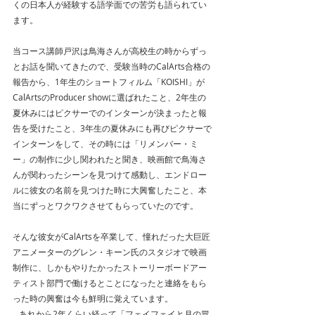
くの日本人が経験する語学面での苦労も語られてい
ます。
当コース講師戸沢は鳥海さんが高校生の時からずっ
とお話を聞いてきたので、受験当時のCalArts合格の
報告から、1年生のショートフィルム「KOISHI」が
CalArtsのProducer showに選ばれたこと、2年生の
夏休みにはピクサーでのインターンが決まったと報
告を受けたこと、3年生の夏休みにも再びピクサーで
インターンをして、その時には「リメンバー・ミ
ー」の制作に少し関われたと聞き、映画館で鳥海さ
んが関わったシーンを見つけて感動し、エンドロー
ルに彼女の名前を見つけた時に大興奮したこと、本
当にずっとワクワクさせてもらっていたのです。
そんな彼女がCalArtsを卒業して、憧れだった大巨匠
アニメーターのグレン・キーン氏のスタジオで映画
制作に、しかもやりたかったストーリーボードアー
ティスト部門で働けるとことになったと連絡をもら
った時の興奮は今も鮮明に覚えています。
…あれから2年くらい経って「フェイフェイと月の冒