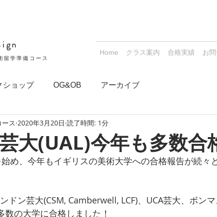
sign
Home
クラス案内
合格実績
お問
術留学準備コース
クショップ
OG&OB
アーカイブ
コース
2020年3月20日
読了時間: 1分
芸大(UAL)今年も多数合
L)を始め、今年もイギリスの美術大学への合格報告が続々
ドン芸大(CSM, Camberwell, LCF)、UCA芸大、ボ
学、他多数の大学に合格しました！