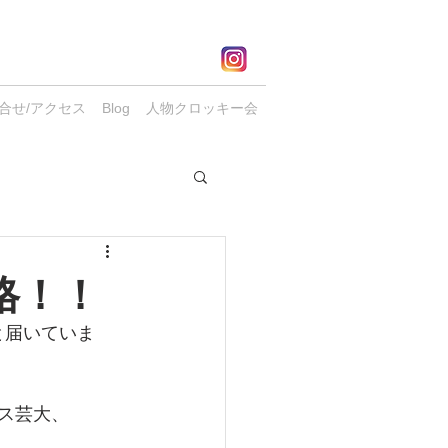
合せ/アクセス
Blog
人物クロッキー会
格！！
と届いていま
ンマス芸大、